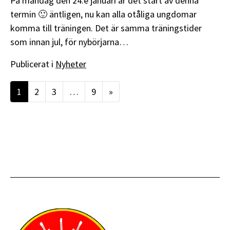
På måndag den 24:e januari är det start av denna
termin 🙂 äntligen, nu kan alla otåliga ungdomar
komma till träningen. Det är samma träningstider
som innan jul, för nybörjarna…
Publicerat i
Nyheter
Inläggsnavigering
1
2
3
…
9
»