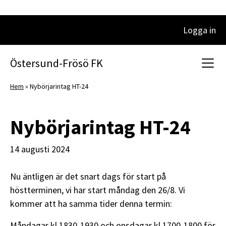
Logga in
Huvudnavigering
Östersund-Frösö FK
Hem
»
Nybörjarintag HT-24
Nybörjarintag HT-24
14 augusti 2024
Nu äntligen är det snart dags för start på
höstterminen, vi har start måndag den 26/8. Vi
kommer att ha samma tider denna termin:
Måndagar kl 1830-1930 och onsdagar kl 1700-1800 för