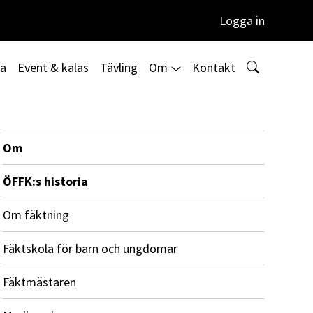
Logga in
ta
Event & kalas
Tävling
Om
Kontakt
Om
ÖFFK:s historia
Om fäktning
Fäktskola för barn och ungdomar
Fäktmästaren