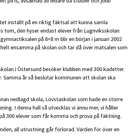
lt på is, avsaknad av ledare då studier och jobb
et inställt på en riktig fäktsal att kunna samla
s tom, den hyser endast elever från Lugnviksskolan
la gymnastiksalen på 8×8 m blir en början i januari 2002
vi helt ensamma på skolan och tar då över matsalen som
kolan i Östersund besöker klubben med 300 kadetter.
ar. Samma år så beslutar kommunen att skolan ska
n annan nedlagd skola, Lövstaskolan som hade en större
ng. I denna hall så utvecklas vi ännu mer, vi håller
n på 300 elever som får komma och prova på fäktning.
nden, all utrustning går förlorad. Värden för över en