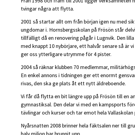
Från 1998 och fram till 2001 ligger verksamheten he
tvingar några att flytta.
2001 så startar allt om från början igen nu med sikt
ungdomar i. Hornsbergsskolan på Frösön står delvi
tillfälligt då en renovering pågår i Lugnvik. Den lil
med knappt 10 nybörjare, ett halvår senare så är 
ger oss ytterligare utrymme för 4 pister.
2004 så räknar klubben 70 medlemmar, militärhögs
En enkel annons i tidningen ger ett enormt gensv
rivas, den ska ge plats åt ett nytt äldreboende.
Vi får då flytta en bit längre upp på Frösön till e
gymnastiksal. Den delar vi med en kampsports föreni
tävlingar och kurser och tar emot hela Vallaskola
Nyårsnatten 2008 brinner hela fäktsalen ner till gru
halv miljon har brunnit upp.