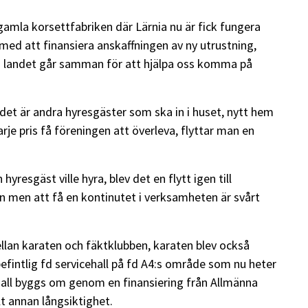
amla korsettfabriken där Lärnia nu är fick fungera
med att finansiera anskaffningen av ny utrustning,
i landet går samman för att hjälpa oss komma på
å det är andra hyresgäster som ska in i huset, nytt hem
 varje pris få föreningen att överleva, flyttar man en
hyresgäst ville hyra, blev det en flytt igen till
en men att få en kontinutet i verksamheten är svårt
llan karaten och fäktklubben, karaten blev också
 befintlig fd servicehall på fd A4:s område som nu heter
hall byggs om genom en finansiering från Allmänna
t annan långsiktighet.