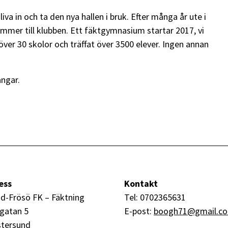
a in och ta den nya hallen i bruk. Efter många år ute i
mmer till klubben. Ett fäktgymnasium startar 2017, vi
å över 30 skolor och träffat över 3500 elever. Ingen annan
ångar.
ess
Kontakt
d-Frösö FK – Fäktning
Tel: 0702365631
gatan 5
E-post:
boogh71@gmail.c
stersund