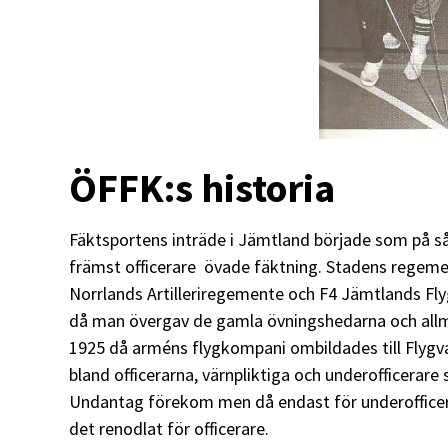
ÖFFK:s historia
Fäktsportens inträde i Jämtland började som på 
främst officerare övade fäktning. Stadens regem
Norrlands Artilleriregemente och F4 Jämtlands Fly
då man övergav de gamla övningshedarna och allmä
1925 då arméns flygkompani ombildades till Flygva
bland officerarna, värnpliktiga och underofficerare
Undantag förekom men då endast för underofficera
det renodlat för officerare.