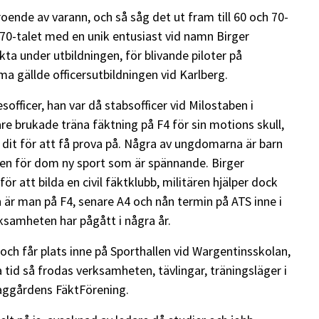
ende av varann, och så såg det ut fram till 60 och 70-
na 70-talet med en unik entusiast vid namn Birger
kta under utbildningen, för blivande piloter på
a gällde officersutbildningen vid Karlberg.
sofficer, han var då stabsofficer vid Milostaben i
re brukade träna fäktning på F4 för sin motions skull,
 dit för att få prova på. Några av ungdomarna är barn
tt en för dom ny sport som är spännande. Birger
 att bilda en civil fäktklubb, militären hjälper dock
en är man på F4, senare A4 och nån termin på ATS inne i
ksamheten har pågått i några år.
och får plats inne på Sporthallen vid Wargentinsskolan,
a tid så frodas verksamheten, tävlingar, träningsläger i
aggårdens FäktFörening.