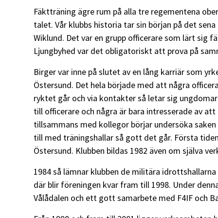
Fäktträning ägre rum på alla tre regementena obero
talet. Vår klubbs historia tar sin början på det se
Wiklund. Det var en grupp officerare som lärt sig fä
Ljungbyhed var det obligatoriskt att prova på samm
Birger var inne på slutet av en lång karriär som yrke
Östersund. Det hela började med att några officera
ryktet går och via kontakter så letar sig ungdomar
till officerare och några är bara intresserade av a
tillsammans med kollegor börjar undersöka saken för
till med träningshallar så gott det går. Första tid
Östersund. Klubben bildas 1982 även om själva ver
1984 så lämnar klubben de militära idrottshallarna 
där blir föreningen kvar fram till 1998. Under denn
Vålådalen och ett gott samarbete med F4IF och B