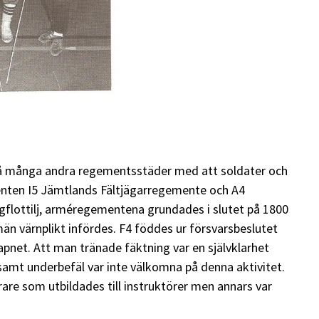
så många andra regementsstäder med att soldater och
enten I5 Jämtlands Fältjägarregemente och A4
gflottilj, arméregementena grundades i slutet på 1800
n värnplikt infördes. F4 föddes ur försvarsbeslutet
pnet. Att man tränade fäktning var en självklarhet
 samt underbefäl var inte välkomna på denna aktivitet.
re som utbildades till instruktörer men annars var