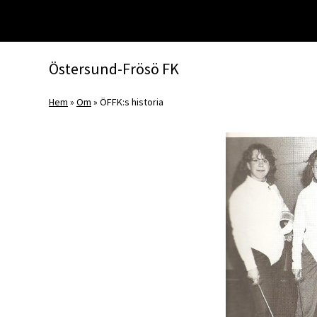
Huvudnavigering
Östersund-Frösö FK
Hem
»
Om
»
ÖFFK:s historia