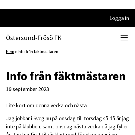
Logga in
Huvudnavigering
Östersund-Frösö FK
Hem
»
Info från fäktmästaren
Info från fäktmästaren
19 september 2023
Lite kort om denna vecka och nästa.
Jag jobbar i Sveg nu på onsdag till torsdag så då är jag
inte på klubben, samt onsdag nästa vecka då jag fyller
år. Jag har firat tillräckligt med födelsedagar i en