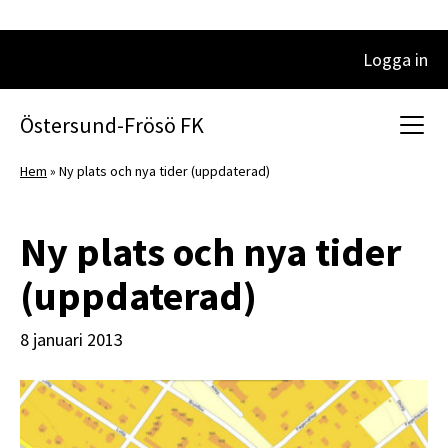
Logga in
Huvudnavigering
Östersund-Frösö FK
Hem
»
Ny plats och nya tider (uppdaterad)
Ny plats och nya tider
(uppdaterad)
8 januari 2013