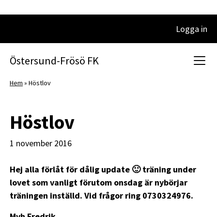
Logga in
Huvudnavigering
Östersund-Frösö FK
Hem
»
Höstlov
Höstlov
1 november 2016
Hej alla förlåt för dålig update 🙂 träning under
lovet som vanligt förutom onsdag är nybörjar
träningen inställd. Vid frågor ring 0730324976.
Mvh Fredrik