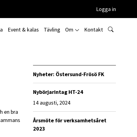
Logga in
ta
Event & kalas
Tävling
Om
Kontakt
Nyheter: Östersund-Frösö FK
Nybörjarintag HT-24
14 augusti, 2024
h en bra
llsammans
Årsmöte för verksamhetsåret
2023