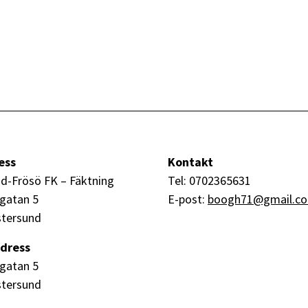
ess
Kontakt
d-Frösö FK – Fäktning
Tel: 0702365631
gatan 5
E-post:
boogh71@gmail.c
stersund
dress
gatan 5
stersund