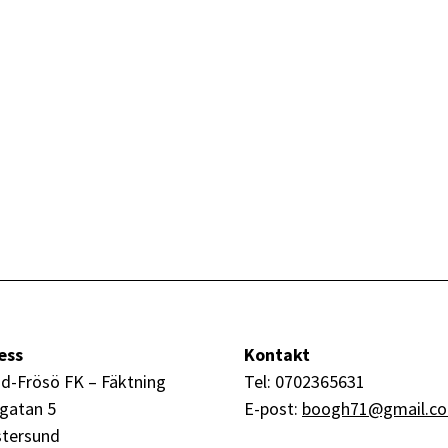
ess
Kontakt
d-Frösö FK – Fäktning
Tel: 0702365631
gatan 5
E-post:
boogh71@gmail.c
stersund