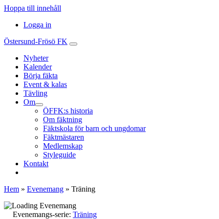
Hoppa till innehåll
Huvudnavigering
Logga in
Östersund-Frösö FK
Nyheter
Kalender
Börja fäkta
Event & kalas
Tävling
Om
ÖFFK:s historia
Om fäktning
Fäktskola för barn och ungdomar
Fäktmästaren
Medlemskap
Styleguide
Kontakt
Hem
»
Evenemang
»
Träning
Evenemangs-serie:
Träning